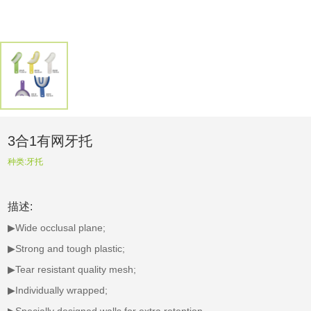
3合1有网牙托
种类:
牙托
描述:
▶Wide occlusal plane;
▶Strong and tough plastic;
▶Tear resistant quality mesh;
▶Individually wrapped;