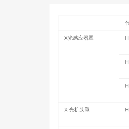
X光感应器罩
H
H
H
X 光机头罩
H