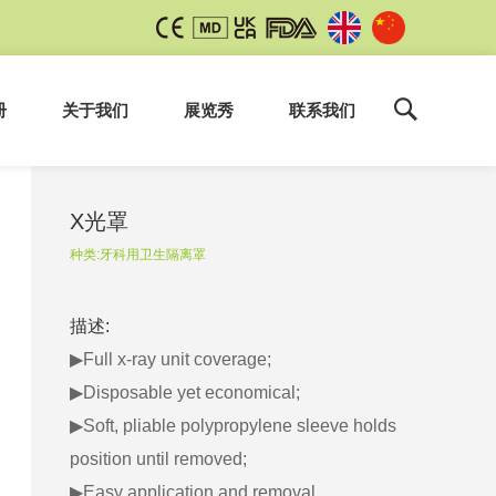
册
关于我们
展览秀
联系我们
X光罩
种类:
牙科用卫生隔离罩
描述:
▶Full x-ray unit coverage;
▶Disposable yet economical;
▶Soft, pliable polypropylene sleeve holds
position until removed;
▶Easy application and removal.